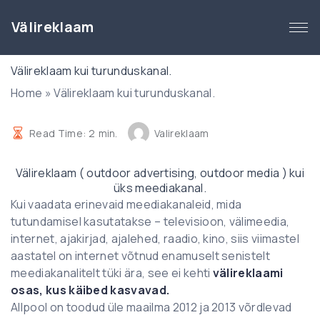
S
k
Välireklaam
i
p
Välireklaam kui turunduskanal.
t
Home
»
Välireklaam kui turunduskanal.
o
c
o
Read Time:
2
min.
Valireklaam
n
t
Välireklaam ( outdoor advertising, outdoor media ) kui
e
üks meediakanal.
n
Kui vaadata erinevaid meediakanaleid, mida
t
tutundamisel kasutatakse – televisioon, välimeedia,
internet, ajakirjad, ajalehed, raadio, kino, siis viimastel
aastatel on internet võtnud enamuselt senistelt
meediakanalitelt tüki ära, see ei kehti
välireklaami
osas, kus käibed kasvavad.
Allpool on toodud üle maailma 2012 ja 2013 võrdlevad