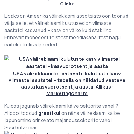
Clickz
Lisaks on Ameerika välireklaami assotsiatsioon toonud
välja selle, et välireklaami kulutused on viimastel
aastatel kasvanud – kasv on väike kuid stabiilne.
Erinevalt mõnedest teistest meediakanalitest nagu
näiteks trükiväljaanded.
USA välireklaamile tehtavate kulutuste kasv
viimastel aastatel – tabelis on näidatud vastava
aasta kasvuprotsent ja aasta. Allikas:
Marketingcharts
Kuidas jaguneb välireklaami käive sektorite vahel ?
Allpool toodud
graafikul
on näha välireklaami käibe
jagunemine erinevate majandussektorite vahel
Suurbritannias.