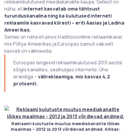
reklaamikulutused meediakanalite kaupa. Sellest on
näha, et
internet kasvatab oma tähtsust
turunduskanalina ning ka kulutused interneti
reklaamile kasvavad kiiresti – eriti Aasias ja Ladina
Ameerikas.
Samas on näha et ainus traditsiooniline reklaamikanal,
mis Põhja-Ameerikas ja Euroopas samuti vaikselt
kasvab on välimeedia.
Euroopas langesid reklaamikulutused 2013 aastal
kõigis kanalites, sealhulgas internetis. Ühe
erandiga –
välireklaamiga, mis kasvas 4,2
protsenti.
Reklaami kulutuste muutus meediakanalite lõikes
maailmas – 2012 ja 2013 võrdlevad andmed. Allikas: