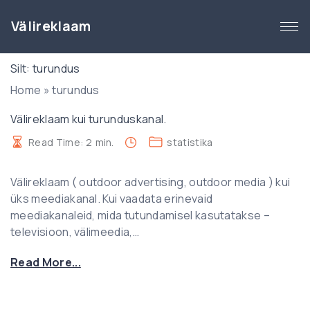
S
k
Välireklaam
i
p
Silt:
turundus
t
Home
»
turundus
o
c
Välireklaam kui turunduskanal.
o
n
Read Time:
2
min.
statistika
t
e
Välireklaam ( outdoor advertising, outdoor media ) kui
n
üks meediakanal. Kui vaadata erinevaid
t
meediakanaleid, mida tutundamisel kasutatakse –
televisioon, välimeedia,
…
"
Read More...
V
ä