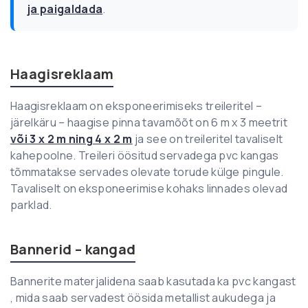
ja paigaldada
.
Haagisreklaam
Haagisreklaam on eksponeerimiseks treileritel –
järelkäru – haagise pinna tavamõõt on 6 m x 3 meetrit
või 3 x 2 m ning 4 x 2 m
ja see on treileritel tavaliselt
kahepoolne. Treileri öösitud servadega pvc kangas
tõmmatakse servades olevate torude külge pingule.
Tavaliselt on eksponeerimise kohaks linnades olevad
parklad.
Bannerid – kangad
Bannerite materjalidena saab kasutada ka pvc kangast
, mida saab servadest öösida metallist aukudega ja