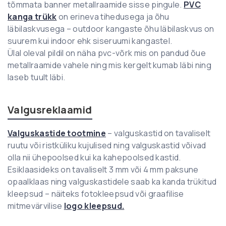
tõmmata banner metallraamide sisse pingule.
PVC
kanga trükk
on erineva tihedusega ja õhu
läbilaskvusega – outdoor kangaste õhu läbilaskvus on
suurem kui indoor ehk siseruumi kangastel.
Ülal oleval pildil on näha pvc-võrk mis on pandud õue
metallraamide vahele ning mis kergelt kumab läbi ning
laseb tuult läbi.
Valgusreklaamid
Valguskastide tootmine
– valguskastid on tavaliselt
ruutu või ristküliku kujulised ning valguskastid võivad
olla nii ühepoolsed kui ka kahepoolsed kastid.
Esiklaasideks on tavaliselt 3 mm või 4 mm paksune
opaalklaas ning valguskastidele saab ka kanda trükitud
kleepsud – näiteks fotokleepsud või graafilise
mitmevärvilise
logo kleepsud.