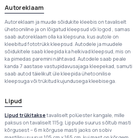
Autoreklaam
Autoreklaam ja muude sõidukite kleebis on tavaliselt
ühetooniline ja on lõigatud kleepsud või logod , samas
saab autoreklaam olla ka klepsuna, kus autole on
kleebitud fototrükk kleepsud. Autodele ja muudele
sõidukitele saab kleepida ka helkivad kleepsud, mis on
ka pimedas paremini nähtavad. Autodele saab peale
kanda 7 aastase vastupidavusajaga kleepekad, samuti
saab autod täielikult üle kleepida ühetoonilise
kleepsuga või trükitud kujundusega kleebisega.
Lipud
Lipud trükitakse
tavaliselt polüester kangale, mille
paksus on tavaliselt 115g. Lippude suurus sõltub masti
kõrgusest – 6 m kõrguse masti jaoks on sobiv
mastilipu suurus 105 cm x 165 cm, kui mast on kõrgem,