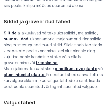
siis peaks ka lipu mõõdud suuremad olema.
Sildid ja graveeritud tähed
Siltide
alla kuuluvad näiteks uksesildid , majasildid ,
suunaviidad
, uksenumbrid, majanumbrid, rinnasildid
ning mitmesugused muud sildid. Sildid saab teostada
kleepekate peale kandmise teel aluspinnale ning
kujutise peale kandmise viisiks võib olla ka
graveerimine või
freesimine
.
Materjalidena kasutatakse
plastikust pvc plaate
või
alumiiniumist plaate.
Freesitud tähed saavad olla ka
kui valgusreklaam , kus valgustähtedele saab lisada
eest peale suunatud või tagant suunatud valguse.
Valgustähed