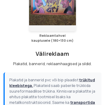
Reklaamtahvel
kauplusele (180×130 cm)
Välireklaam
Plakatid, bannerid, reklaamhaagised ja sildid.
Plakatid ja bannerid pvc või bip plaadist
trükitud
kleebistega.
Plakateid saab paberile trükkida
suureformaadilise trükina. Kinnisvara plakatite ja
ehitus plakatite tootmisel lisaks ka
metallkonstruktsioonid. Saame ka
transportida