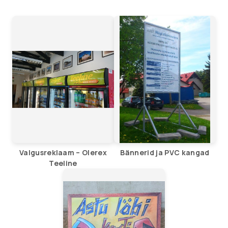
Valgusreklaam – Olerex
Bännerid ja PVC kangad
Teeline