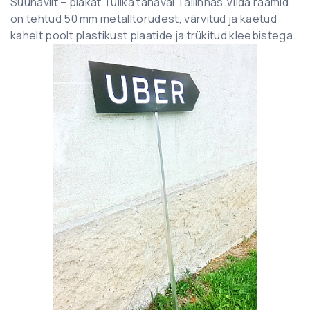
Suunaviit – plakat Tulika tänaval Tallinnas.Viida raamid
on tehtud 50 mm metalltorudest, värvitud ja kaetud
kahelt poolt plastikust plaatide ja trükitud kleebistega.