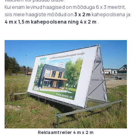
Kui enam levinud haagised on mõõduga 6 x 3 meetrit,
siis meie haagiste mõõdud on
3 x 2 m
kahepoolsena ja
4 m x 1,5 m kahepoolsena ning 4 x 2 m
.
Reklaamtreiler 4 m x 2 m