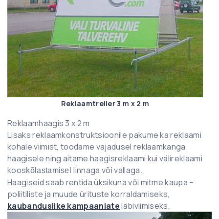
Reklaamtreiler 3 m x 2 m
Reklaamhaagis 3 x 2 m
Lisaks reklaamkonstruktsioonile pakume ka reklaami
kohale viimist, toodame vajadusel reklaamkanga
haagisele ning aitame haagisreklaami kui välireklaami
koos
linnaga või vallaga.
kõlastamisel
Haagiseid saab rentida üksikuna või mitme kaupa –
poliitiliste ja muude ürituste korraldamiseks,
kaubanduslike kampaaniate
läbiviimiseks.