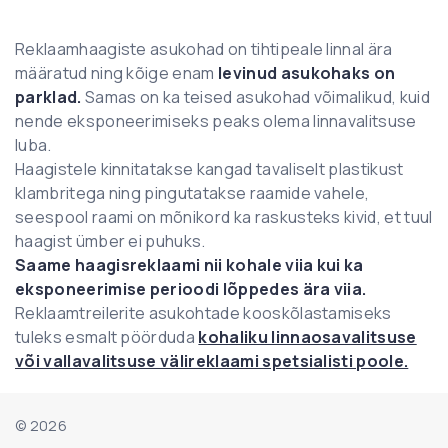
Reklaamhaagiste asukohad on tihtipeale linnal ära
määratud ning kõige enam
levinud asukohaks on
parklad.
Samas on ka teised asukohad võimalikud, kuid
nende eksponeerimiseks peaks olema linnavalitsuse
luba.
Haagistele kinnitatakse kangad tavaliselt plastikust
klambritega ning pingutatakse raamide vahele,
seespool raami on mõnikord ka raskusteks kivid, et tuul
haagist ümber ei puhuks.
Saame haagisreklaami nii kohale viia kui ka
eksponeerimise perioodi lõppedes ära viia.
Reklaamtreilerite asukohtade kooskõlastamiseks
tuleks esmalt pöörduda
kohaliku linnaosavalitsuse
või vallavalitsuse välireklaami spetsialisti poole.
©
2026