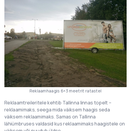
Reklaamhaagis 6×3 meetrit ratastel
Reklaamtreileritele kehtib Tallinna linnas topelt –
reklaamimaks, seega mida väiksem haagis seda
väiksem reklaamimaks. Samas on Tallinna
lähiümbruses valdasid kus reklaamimaks haagistele on
väiksem või puudub üldse.