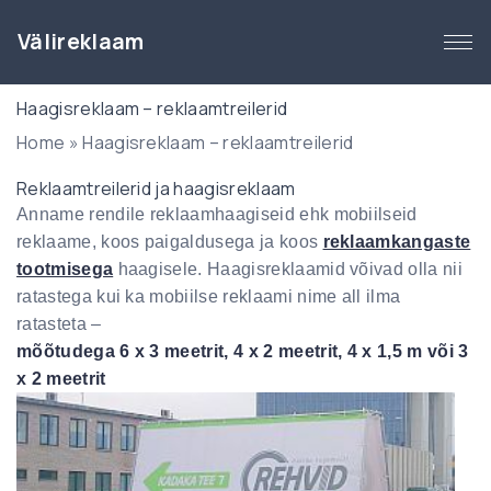
S
k
Välireklaam
i
p
Haagisreklaam – reklaamtreilerid
t
Home
»
Haagisreklaam – reklaamtreilerid
o
c
Reklaamtreilerid ja haagisreklaam
o
Anname rendile reklaamhaagiseid ehk mobiilseid
n
reklaame, koos paigaldusega ja koos
reklaamkangaste
t
tootmisega
haagisele. Haagisreklaamid võivad olla nii
e
ratastega kui ka mobiilse reklaami nime all ilma
n
ratasteta –
t
mõõtudega 6 x 3 meetrit, 4 x 2 meetrit, 4 x 1,5 m või 3
x 2 meetrit