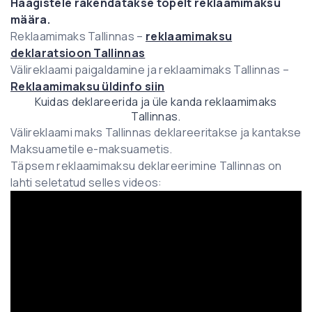
Haagistele rakendatakse
topelt reklaamimaksu
määra.
Reklaamimaks Tallinnas –
reklaamimaksu
deklaratsioon Tallinnas
Välireklaami paigaldamine ja reklaamimaks Tallinnas –
Reklaamimaksu üldinfo siin
Kuidas deklareerida ja üle kanda reklaamimaks
Tallinnas.
Välireklaami maks Tallinnas deklareeritakse ja kantakse
Maksuametile e-maksuametis.
Täpsem reklaamimaksu deklareerimine Tallinnas on
lahti seletatud selles videos: