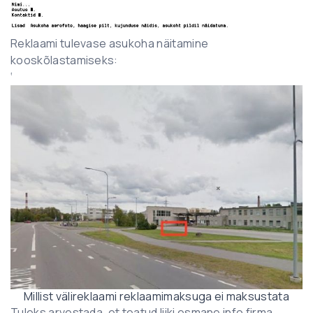
Reklaami tulevase asukoha näitamine
kooskõlastamiseks:
‘
Millist välireklaami reklaamimaksuga ei maksustata
Tuleks arvestada, et teatud liiki esmane info firma