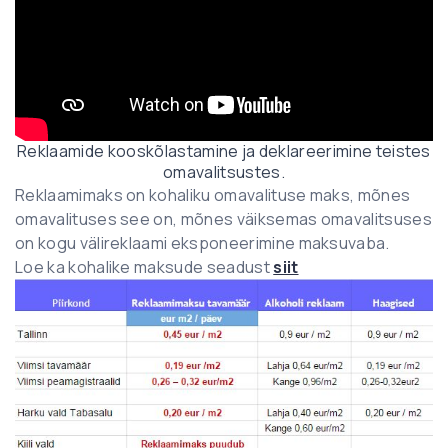
Reklaamide kooskõlastamine ja deklareerimine teistes
omavalitsustes.
Reklaamimaks on kohaliku omavalituse maks, mõnes
omavalituses see on, mõnes väiksemas omavalitsuses
on kogu välireklaami eksponeerimine maksuvaba.
Loe ka kohalike maksude seadust
siit