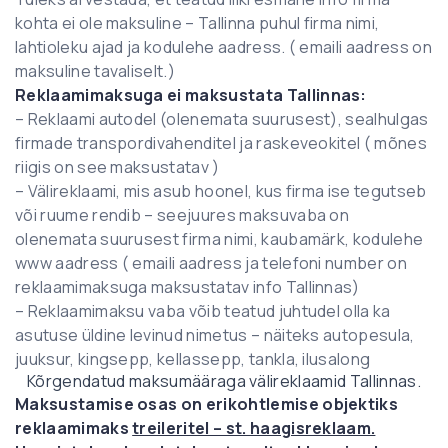
kohta ei ole maksuline – Tallinna puhul firma nimi,
lahtioleku ajad ja kodulehe aadress. ( emaili aadress on
maksuline tavaliselt.)
Reklaamimaksuga ei maksustata Tallinnas:
– Reklaami autodel (olenemata suurusest), sealhulgas
firmade transpordivahenditel ja raskeveokitel ( mõnes
riigis on see maksustatav )
– Välireklaami, mis asub hoonel, kus firma ise tegutseb
või ruume rendib – seejuures maksuvaba on
olenemata suurusest firma nimi, kaubamärk, kodulehe
www aadress ( emaili aadress ja telefoni number on
reklaamimaksuga maksustatav info Tallinnas)
– Reklaamimaksu vaba võib teatud juhtudel olla ka
asutuse üldine levinud nimetus – näiteks autopesula,
juuksur, kingsepp, kellassepp, tankla, ilusalong
Kõrgendatud maksumääraga välireklaamid Tallinnas.
Maksustamise osas on erikohtlemise objektiks
reklaamimaks
treileritel – st. haagisreklaam.