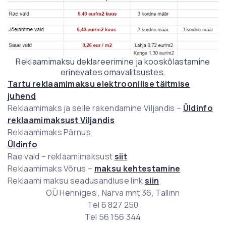
Reklaamimaksu deklareerimine ja kooskõlastamine
erinevates omavalitsustes.
Tartu reklaamimaksu elektroonilise täitmise
juhend
Reklaamimaks ja selle rakendamine Viljandis –
Üldinfo
reklaamimaksust Viljandis
Reklaamimaks Pärnus
Üldinfo
Rae vald – reklaamimaksust
siit
Reklaamimaks Võrus –
maksu kehtestamine
Reklaami maksu seadusandluse link
siin
OÜ Henniges , Narva mnt 36, Tallinn
Tel 6 827 250
Tel 56 156 344