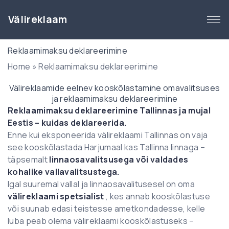
S
k
Välireklaam
i
p
Reklaamimaksu deklareerimine
t
Home
»
Reklaamimaksu deklareerimine
o
c
Välireklaamide eelnev kooskõlastamine omavalitsuses
o
ja reklaamimaksu deklareerimine
n
Reklaamimaksu deklareerimine Tallinnas ja mujal
t
Eestis – kuidas deklareerida.
e
Enne kui eksponeerida välireklaami Tallinnas on vaja
n
see kooskõlastada Harjumaal kas Tallinna linnaga –
t
täpsemalt
linnaosavalitsusega või valdades
kohalike vallavalitsustega.
Igal suuremal vallal ja linnaosavalitusesel on oma
välireklaami spetsialist
, kes annab kooskõlastuse
või suunab edasi teistesse ametkondadesse, kelle
luba peab olema välireklaami kooskõlastuseks –