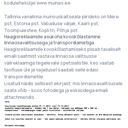
koduleheküljel www.muinas.ee
.
Tallinna vanalinna muinsuskaitseala piirideks on Mere
pst, Estonia pst, Vabaduse väljak, Kaarli pst,
Toompuiestee, Kopli tn, Põhja pst.
Haagisreklaamide asukoha kooskõlastamine
linnaosavalitsusega ja transpordiametiga.
Haagisreklaamide kooskõlastamiseks piisab tavaliselt
emaili saatmist vastava linnaosa valitsusse
välireklaamiga tegelevale spetsialistile, kes vaatab
taotluse üle ja vajadusel saadab selle edasi
transpordiametile.
Lisatud näidis sellisest ekirjast, mis linnaosavalitsusele
saata võib – koos fotodega ja eskiisidega emaili
attachmendis.