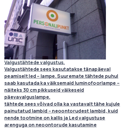
Valgustähtede valgustus.
Valgustähtede sees kasutatakse tänapäeval
peamiselt led – lampe. Suuremate tähtede puhul
saab kasutada ka väiksemaid luminofoorlampe –
näiteks 30 cm pikkuseid väikeseid
päevavalguslampe.
tähtede sees võivad olla ka vastavalt tähe kujule
painutatud lambid – neoontorudest lambid, kuid
nende tootmine on kallis ja Led valgustuse
arenguga on neoontorude kasutamine