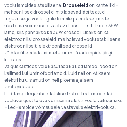
voolu lampides stabiilsena.
Drosseleid
on kahte liiki –
mehaanilised drosselid, mis lasevad läbi teatud
tugevusega voolu. Igale lambile pannakse juurde
üks tema võimsusele vastav drossel – s.t. kui on 36W
lamp, siis pannakse ka 36W drossel. Lisaks on ka
elektroonilisi drosseleid, mis hoiavad voolu stabiilsena
elektrooniliselt, elektroonilised drosselid
võib ka ühendada mitmete luminofoorlampide järgi
korraga.
Valguskastides võib kasutada ka Led lampe. Need on
kallimad kui luminofoorlambid,
kuid neil on väiksem
elektri kulu, samuti on neil pikemaajalisem
vastupidavus.
Led-lampidega ühendatakse trafo. Trafo moondab
vooluvõrgust tuleva võimsama elektrivoolu väiksemaks
– Led-lampide võimsusele vastavaks elektrivooluks.