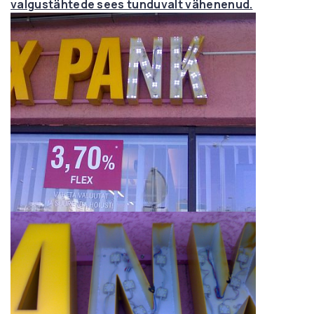
valgustähtede sees tunduvalt vähenenud.