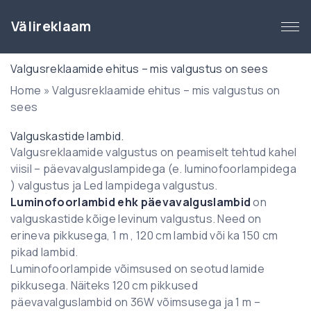
S
k
Välireklaam
i
p
Valgusreklaamide ehitus – mis valgustus on sees
t
Home
»
Valgusreklaamide ehitus – mis valgustus on
o
sees
c
o
Valguskastide lambid.
n
Valgusreklaamide valgustus on peamiselt tehtud kahel
t
viisil – päevavalguslampidega (e. luminofoorlampidega
e
) valgustus ja Led lampidega valgustus.
n
Luminofoorlambid ehk päevavalguslambid
on
t
valguskastide kõige levinum valgustus. Need on
erineva pikkusega, 1 m , 120 cm lambid või ka 150 cm
pikad lambid.
Luminofoorlampide võimsused on seotud lamide
pikkusega. Näiteks 120 cm pikkused
päevavalguslambid on 36W võimsusega ja 1 m –