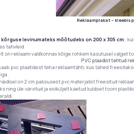
Reklaamplakat – kleebis p
a kõrguse levinumateks mõõtudeks on 200 x 305 cm
, ku
s tahvleid.
lt on reklaami valdkonnas kõige rohkem kasutusel valget too
PVC plaadist tehtud re
saab pvc plaatidest teha reklaamtähti, kus tähed freesitaks
iga.
näidisel on 2 cm paksusest pvc materjalist freesitud rekla
s ning üle värvitud ja esiküljelt kaetud kuldset tooni plasti
eraldi.