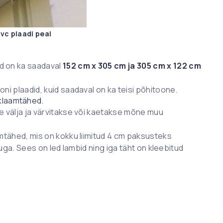
vc plaadi peal
id on ka saadaval
152 cm x 305 cm ja 305 cm x 122 cm
ni plaadid, kuid saadaval on ka teisi põhitoone.
klaamtähed.
e välja ja värvitakse või kaetakse mõne muu
amtähed, mis on kokku liimitud 4 cm paksusteks
kuga. Sees on led lambid ning iga täht on kleebitud