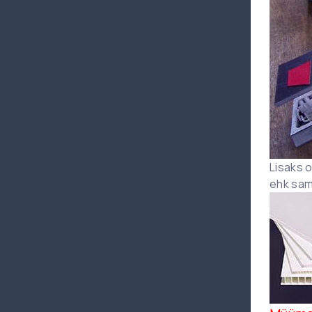
Lisaks o
ehk sam