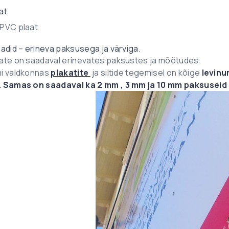
at
PVC plaat
adid – erineva paksusega ja värviga.
ate on saadaval erinevates paksustes ja mõõtudes.
i valdkonnas
plakatite
ja siltide tegemisel on kõige
levinu
 Samas on saadaval ka 2 mm , 3 mm ja 10 mm paksuseid 