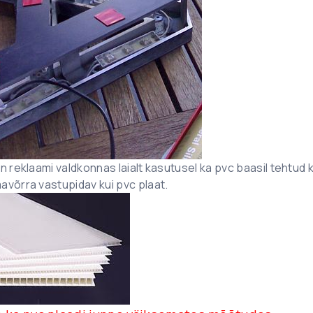
n reklaami valdkonnas laialt kasutusel ka pvc baasil tehtud 
avõrra vastupidav kui pvc plaat.