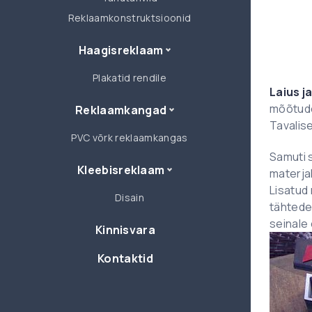
Reklaamkonstruktsioonid
Haagisreklaam
Plakatid rendile
Laius j
mõõtude
Reklaamkangad
Tavalise
PVC võrk reklaamkangas
Samuti 
Kleebisreklaam
materjal
Lisatud 
Disain
tähtedek
seinale 
Kinnisvara
Kontaktid