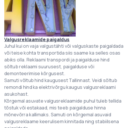
Valgusreklaamide paigaldus
Juhul kui on vaja valgustähti või valguskaste paigaldada
või teise kohta transportida siis saame ka selles osas
abiks olla. Reklaami transpordi ja paigalduse hind
sõltub reklaami suurusest, paigalduse või
demonteerimise kõrgusest.
Samuti võltub hind kaugusest Tallinnast. Veidi sõltub
remondi hind ka elektrivõrgu kaugus valgusreklaami
asukohast.
Kõrgemal asuvate valgusreklaamide puhul tuleb tellida
tõstuk või estakaad, mis teeb paigalduse hinna
mõnevõrra kallimaks. Samuti on kõrgemal asuvaid
valgusreklaame keerulisem kinnitada ning stabiilsena