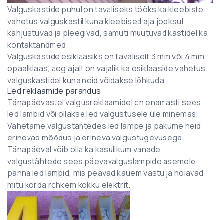
Valguskastide puhul on tavaliseks tööks ka kleebiste
vahetus valguskastil kuna kleebised aja jooksul
kahjustuvad ja pleegivad, samuti muutuvad kastidel ka
kontaktandmed
Valguskastide esiklaasiks on tavaliselt 3 mm või 4 mm
opaalklaas, aeg ajalt on vajalik ka esiklaaside vahetus
valguskastidel kuna neid võidakse lõhkuda
Led reklaamide parandus
Tänapäevastel valgusreklaamidel on enamasti sees
led lambid või ollakse led valgustusele üle minemas.
Vahetame valgustähtedes led lampe ja pakume neid
erinevas mõõdus ja erineva valgustugevusega.
Tänapäeval võib olla ka kasulikum vanade
valgustähtede sees päevavalguslampide asemele
panna led lambid, mis peavad kauem vastu ja hoiavad
mitu korda rohkem kokku elektrit.