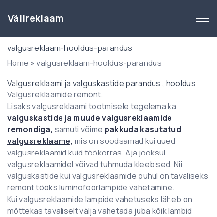
S
k
Välireklaam
i
p
valgusreklaam-hooldus-parandus
t
Home
»
valgusreklaam-hooldus-parandus
o
c
Valgusreklaami ja valguskastide parandus , hooldus
o
Valgusreklaamide remont.
n
Lisaks valgusreklaami tootmisele tegelema ka
t
valguskastide ja muude valgusreklaamide
e
remondiga,
samuti võime
pakkuda kasutatud
n
valgusreklaame,
mis on soodsamad kui uued
t
valgusreklaamid kuid töökorras. Aja jooksul
valgusreklaamidel võivad tuhmuda kleebised. Nii
valguskastide kui valgusreklaamide puhul on tavaliseks
remont tööks luminofoorlampide vahetamine.
Kui valgusreklaamide lampide vahetuseks läheb on
mõttekas tavaliselt välja vahetada juba kõik lambid