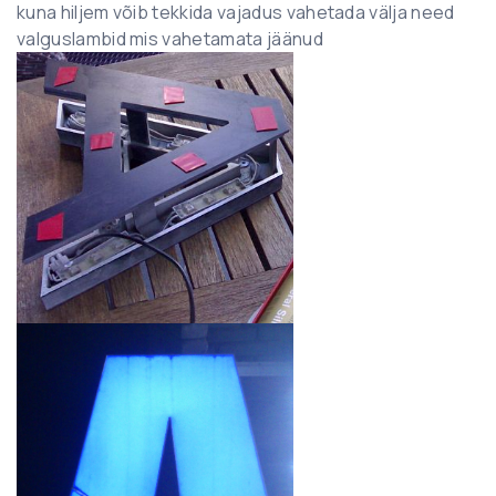
kuna hiljem võib tekkida vajadus vahetada välja need
valguslambid mis vahetamata jäänud