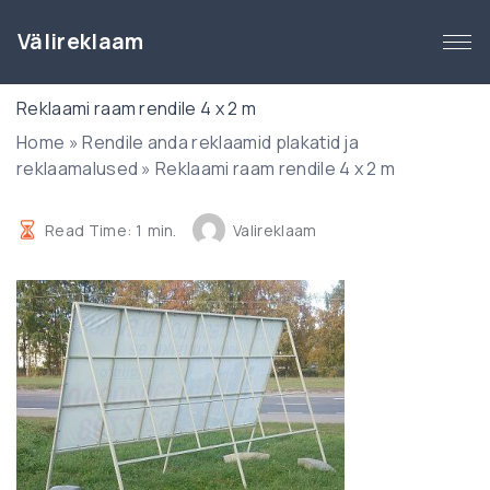
S
k
Välireklaam
i
p
Reklaami raam rendile 4 x 2 m
t
Home
»
Rendile anda reklaamid plakatid ja
o
reklaamalused
»
Reklaami raam rendile 4 x 2 m
c
o
n
Read Time:
1
min.
Valireklaam
t
e
n
t