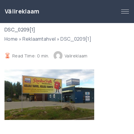
S
k
Välireklaam
i
p
DSC_0209[1]
t
Home
»
Reklaamtahvel
»
DSC_0209[1]
o
c
o
Read Time:
0
min.
Valireklaam
n
t
e
n
t