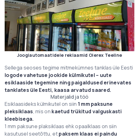
Joogiautomaatidele reklaamid Olerex Teeline
Sellega seoses tegime mitmekümnes tanklas üle Eesti
logode vahetuse jookide külmikutel – uute
esiklaaside tegemine ning paigaldused erinevates
tanklates üle Eesti, kaasa arvatud saared.
Materjalid ja töö
Esiklaasideks külmikutel on siin
1 mm paksune
pleksiklaas
, mis on
kaetud trükitud valguskasti
kleebisega.
1 mm paksune plaksiklaas ehk opaalklaas on siin
kasutusel seetõttu, et
paksem klaas ei paindu