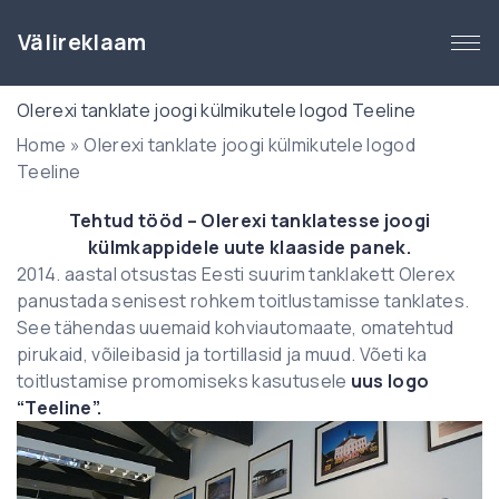
S
k
Välireklaam
i
p
Olerexi tanklate joogi külmikutele logod Teeline
t
Home
»
Olerexi tanklate joogi külmikutele logod
o
Teeline
c
o
Tehtud tööd – Olerexi tanklatesse joogi
n
külmkappidele uute klaaside panek.
t
2014. aastal otsustas Eesti suurim tanklakett Olerex
e
panustada senisest rohkem toitlustamisse tanklates.
n
See tähendas uuemaid kohviautomaate, omatehtud
t
pirukaid, võileibasid ja tortillasid ja muud. Võeti ka
toitlustamise promomiseks kasutusele
uus logo
“Teeline”.