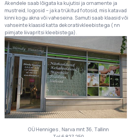
Akendele saab lõigata ka kujutisi ja ornamente ja
mustreid, logosid – ja ka trükitud fotosid, mis katavad
kinni kogu akna või vaheseina. Samuti saab klaasid või
vahseinte klaasid katta dekoratiivkleebistega ( nn
piimjate liivapritsi kleebistega).
OÜ Henniges , Narva mnt 36, Tallinn
Tel 6 827 250