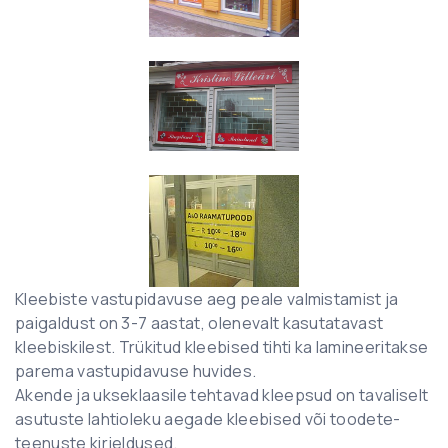
Kleebiste vastupidavuse aeg peale valmistamist ja
paigaldust on 3-7 aastat, olenevalt kasutatavast
kleebiskilest. Trükitud kleebised tihti ka lamineeritakse
parema vastupidavuse huvides.
Akende ja ukseklaasile tehtavad kleepsud on tavaliselt
asutuste lahtioleku aegade kleebised või toodete-
teenuste kirjeldused.