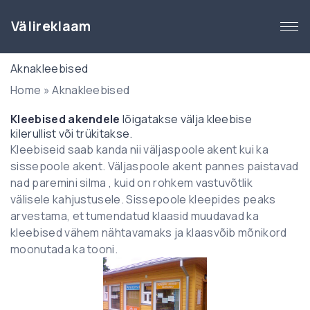
S
k
Välireklaam
i
p
Aknakleebised
t
Home
»
Aknakleebised
o
c
Kleebised akendele
lõigatakse välja kleebise
o
kilerullist või trükitakse.
n
Kleebiseid saab kanda nii väljaspoole akent kui ka
t
sissepoole akent. Väljaspoole akent pannes paistavad
e
nad paremini silma , kuid on rohkem vastuvõtlik
n
välisele kahjustusele. Sissepoole kleepides peaks
t
arvestama, et tumendatud klaasid muudavad ka
kleebised vähem nähtavamaks ja klaasvõib mõnikord
moonutada ka tooni.