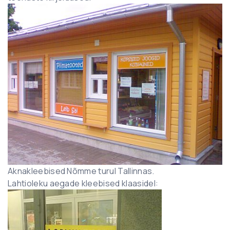
Aknakleebised Nõmme turul Tallinnas.
Lahtioleku aegade kleebised klaasidel: