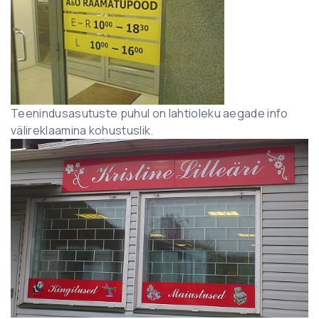
Teenindusasutuste puhul on lahtioleku aegade info
välireklaamina kohustuslik.